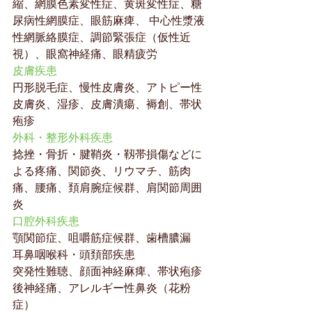
縮、網膜色素変性症、黄斑変性症、糖
尿病性網膜症、眼筋麻痺、 中心性漿液
性網脈絡膜症、調節緊張症（仮性近
視）、眼窩神経痛、眼精疲労
皮膚疾患
円形脱毛症、慢性皮膚炎、アトピー性
皮膚炎、湿疹、皮膚潰瘍、褥創、帯状
疱疹
外科・整形外科疾患
捻挫・骨折・腱鞘炎・靱帯損傷などに
よる疼痛、関節炎、リウマチ、筋肉
痛、腰痛、頚肩腕症候群、肩関節周囲
炎
口腔外科疾患
顎関節症、咀嚼筋症候群、歯槽膿漏
耳鼻咽喉科・頭頚部疾患
突発性難聴、顔面神経麻痺、帯状疱疹
後神経痛、アレルギー性鼻炎（花粉
症）