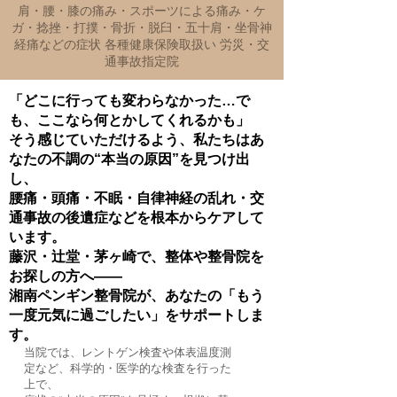
肩・腰・膝の痛み・スポーツによる痛み・ケ
ガ・捻挫・打撲・骨折・脱臼・五十肩・坐骨神
経痛などの症状 各種健康保険取扱い 労災・交
通事故指定院
「どこに行っても変わらなかった…で
も、ここなら何とかしてくれるかも」
そう感じていただけるよう、私たちはあ
なたの不調の“本当の原因”を見つけ出
し、
腰痛・頭痛・不眠・自律神経の乱れ・交
通事故の後遺症などを根本からケアして
います。
藤沢・辻堂・茅ヶ崎で、整体や整骨院を
お探しの方へ――
湘南ペンギン整骨院が、あなたの「もう
一度元気に過ごしたい」をサポートしま
す。
当院では、レントゲン検査や体表温度測
定など、科学的・医学的な検査を行った
上で、