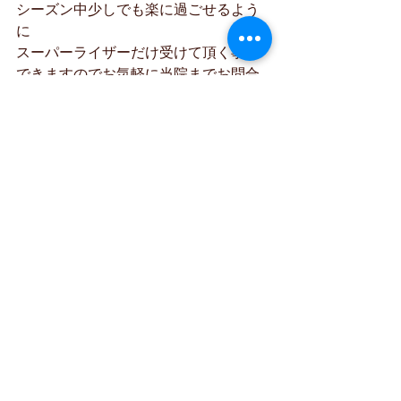
シーズン中少しでも楽に過ごせるよう
に
スーパーライザーだけ受けて頂く事も
できますのでお気軽に当院までお問合
せください。
タグ：
辻堂
整骨院
腰痛
肩こり
スポーツ
スーパーライザー
ダイエット
花粉症
花粉症について
コメント