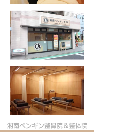
湘南ペンギン整骨院＆整体院