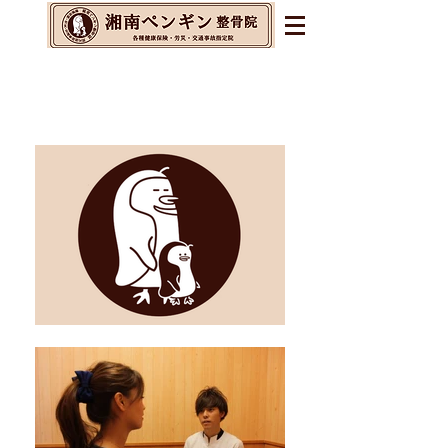
辻堂・茅ヶ崎・藤沢の整体&
整骨院&交通事故指定院
​腰痛・肩こり・不眠・自律神経の乱れに
お悩みの方へ