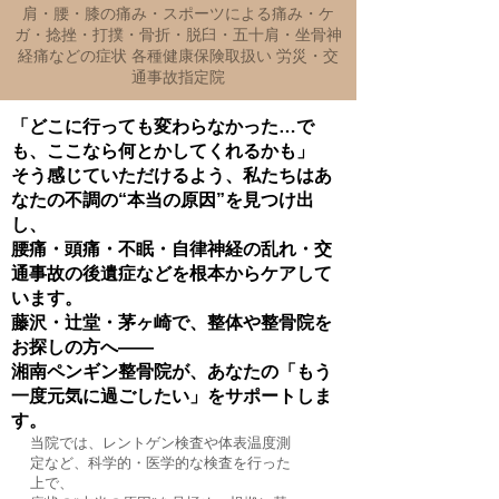
肩・腰・膝の痛み・スポーツによる痛み・ケ
ガ・捻挫・打撲・骨折・脱臼・五十肩・坐骨神
経痛などの症状 各種健康保険取扱い 労災・交
通事故指定院
「どこに行っても変わらなかった…で
も、ここなら何とかしてくれるかも」
そう感じていただけるよう、私たちはあ
なたの不調の“本当の原因”を見つけ出
し、
腰痛・頭痛・不眠・自律神経の乱れ・交
通事故の後遺症などを根本からケアして
います。
藤沢・辻堂・茅ヶ崎で、整体や整骨院を
お探しの方へ――
湘南ペンギン整骨院が、あなたの「もう
一度元気に過ごしたい」をサポートしま
す。
当院では、レントゲン検査や体表温度測
定など、科学的・医学的な検査を行った
上で、