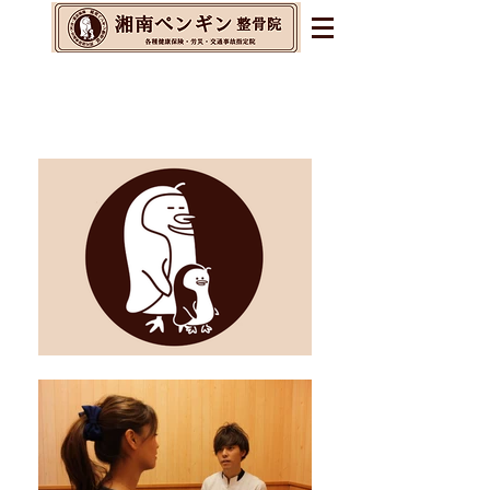
辻堂・茅ヶ崎・藤沢の整体&
整骨院&交通事故指定院
​腰痛・肩こり・不眠・自律神経の乱れに
お悩みの方へ