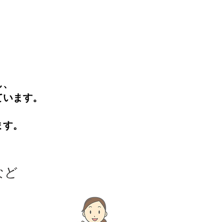
し、
ています。
ます。
など