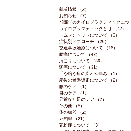
新着情報
（2）
2件の記事
お知らせ
（7）
7件の記事
当院でのカイロ
カイロプラクティックとは
（42）
4
トムソンベッドについて
（3）
3件
症状別アプローチ
（26）
26件の記事
交通事故治療について
（16）
16件
腰痛について
（42）
42件の記事
肩こりについて
（36）
36件の記事
頭痛について
（31）
31件の記事
手や腕や肩の痺れや痛み
（1）
1件
産後の骨盤矯正について
（2）
2件
膝のケア
（1）
1件の記事
目のケア
（1）
1件の記事
足首など足のケア
（2）
2件の記事
その他
（5）
5件の記事
体の臓器
（2）
2件の記事
豆知識
（21）
21件の記事
花粉症について
（3）
3件の記事