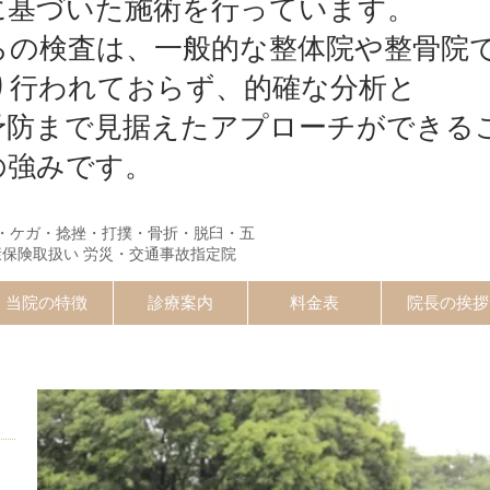
に基づいた施術を行っています。
らの検査は、一般的な整体院や整骨院
り行われておらず、的確な分析と
予防まで見据えたアプローチができる
の強みです。
・ケガ・捻挫・打撲・骨折・脱臼・五
康保険取扱い 労災・交通事故指定院
当院の特徴
診療案内
料金表
院長の挨拶
スポーツ障害
）