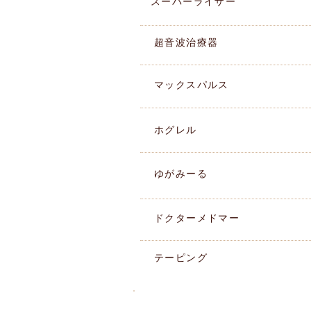
スーパーライザー
​超音波治療器
マックスパルス
ホグレル
ゆがみーる
ドクターメドマー
テーピング
湘南ペンギン整骨院ブログ