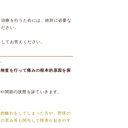
な治療を行うためには、絶対に必要な
ください。
スしてお答えください。
”
の検査を行って痛みの根本的原因を探
肉や関節の状態を診ていきます。
で肉離れをしてしまった方や、野球の
首の歪み等も関与して障害が起きやす