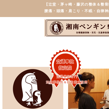
【辻堂・茅ヶ崎・藤沢の整体＆整骨
腰痛・頭痛・肩こり・不眠・自律神
交通事故
指定院
交通事故専門
法律事務所＆行政書士提携