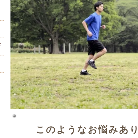
正
？
このようなお悩みあ