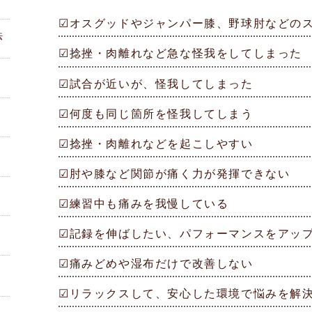
☑オスグッドやジャンパー膝、野球肘などの
法
☑捻挫・肉離れなど急な怪我をしてしまった
☑試合が近いが、怪我してしまった
☑何度も同じ箇所を怪我してしまう
☑捻挫・肉離れなどを起こしやすい
☑肘や膝など関節が痛く力が発揮できない
☑練習中も痛みを我慢している
☑記録を伸ばしたい、パフォーマンスをアッ
☑痛みどめや湿布だけで改善しない
☑リラックスして、安心した環境で悩みを解