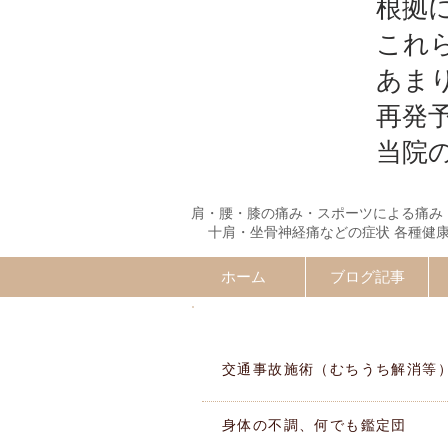
根拠
これ
あま
再発
当院
肩・腰・膝の痛み・スポーツによる痛み
十肩・坐骨神経痛などの症状 各種健
ホーム
ブログ記事
施術MENU
交通事故施術（むちうち解消等
身体の不調、何でも鑑定団