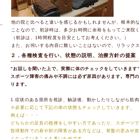
他の院と比べると違いを感じるかもしれませんが、根本的
プラクティックについて
（14）
14件の記事
ことなので、初診時は、多少お時間に余裕をもってご来院
2件の記事
の記事
（初診は、1時間程度を目安としてお考えください。）
また、お伺いする内容に難しいことはないので、リラック
の記事
２．各種検査を行い、状態の説明、治療方針の提案
“お話しを聞いた上で、実際に体のチェックをしていきます
スポーツ障害の痛みや不調には必ず原因があります。専門
の記事
ります。
の記事
1.症状のある箇所を視診、触診後、動かしたりしながら筋
※必要に応じて下記の体の状態もチェックしていきます。
例えば・・・
どちらかの足首の捻挫をしやすい方であったり、スポーツ
投球動作での肩や肘の障害がある方などは、骨盤の歪みや
くなっていることも多いためです。