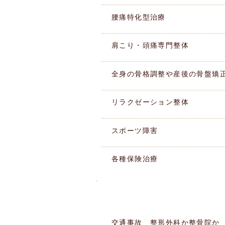
腰痛特化型治療
肩こり・頭痛専門整体
全身の骨格調整や産後の骨盤矯
リラクゼーション整体
スポーツ障害
各種保険治療
このような痛みありませんか
​症状別MENU
交通事故 整形外科か整骨院か