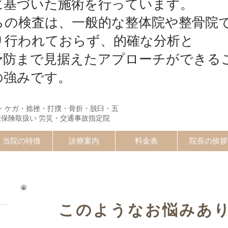
に基づいた施術を行っています。
らの検査は、一般的な整体院や整骨院
り行われておらず、的確な分析と
予防まで見据えたアプローチができる
の強みです。
・ケガ・捻挫・打撲・骨折・脱臼・五
康保険取扱い 労災・交通事故指定院
当院の特徴
診療案内
料金表
院長の挨拶
交通事故 整形外科か整骨院か
）
このようなお悩みあ