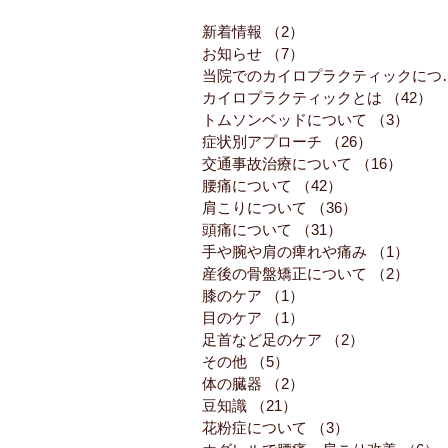
新着情報
（2）
2件の記事
お知らせ
（7）
7件の記事
当院でのカイロ
カイロプラクティックとは
（42）
4
トムソンベッドについて
（3）
3件
症状別アプローチ
（26）
26件の記事
交通事故治療について
（16）
16件
腰痛について
（42）
42件の記事
肩こりについて
（36）
36件の記事
頭痛について
（31）
31件の記事
手や腕や肩の痺れや痛み
（1）
1件
産後の骨盤矯正について
（2）
2件
膝のケア
（1）
1件の記事
目のケア
（1）
1件の記事
足首など足のケア
（2）
2件の記事
その他
（5）
5件の記事
体の臓器
（2）
2件の記事
豆知識
（21）
21件の記事
花粉症について
（3）
3件の記事