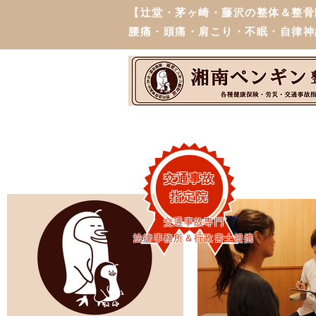
【辻堂・茅ヶ崎・藤沢の整体＆整骨
腰痛・頭痛・肩こり・不眠・自律神
交通事故
指定院
交通事故専門
法律事務所＆行政書士提携