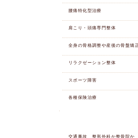
腰痛特化型治療
肩こり・頭痛専門整体
全身の骨格調整や産後の骨盤矯
リラクゼーション整体
スポーツ障害
各種保険治療
このような痛みありませんか
​症状別MENU
交通事故 整形外科か整骨院か