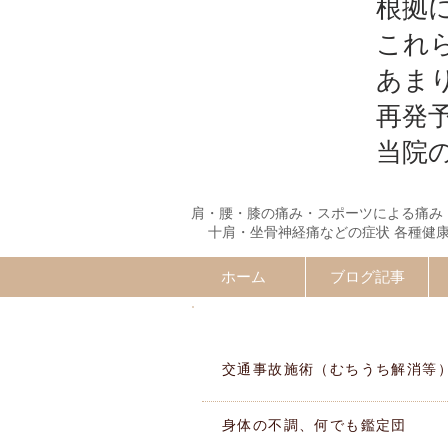
根拠
これ
あま
再発
当院
肩・腰・膝の痛み・スポーツによる痛み
十肩・坐骨神経痛などの症状 各種健
ホーム
ブログ記事
施術MENU
交通事故施術（むちうち解消等
身体の不調、何でも鑑定団