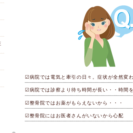
正
☑病院では電気と牽引の日々。症状が全然変
☑病院では診察より待ち時間が長い・・時間
☑整骨院ではお薬がもらえないから・・・
？
☑整骨院にはお医者さんがいないから心配