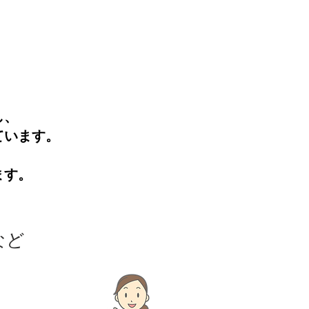
し、
ています。
ます。
など