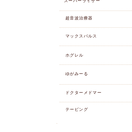
スーパーライザー
​超音波治療器
マックスパルス
ホグレル
ゆがみーる
ドクターメドマー
テーピング
湘南ペンギン整骨院ブログ