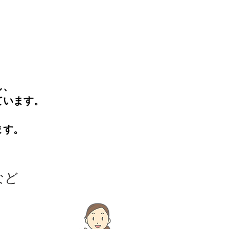
し、
ています。
ます。
など