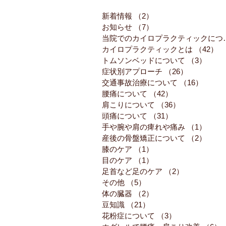
新着情報
（2）
2件の記事
お知らせ
（7）
7件の記事
当院でのカイロ
カイロプラクティックとは
（42）
4
トムソンベッドについて
（3）
3件
症状別アプローチ
（26）
26件の記事
交通事故治療について
（16）
16件
腰痛について
（42）
42件の記事
肩こりについて
（36）
36件の記事
頭痛について
（31）
31件の記事
手や腕や肩の痺れや痛み
（1）
1件
産後の骨盤矯正について
（2）
2件
膝のケア
（1）
1件の記事
目のケア
（1）
1件の記事
足首など足のケア
（2）
2件の記事
その他
（5）
5件の記事
体の臓器
（2）
2件の記事
豆知識
（21）
21件の記事
花粉症について
（3）
3件の記事