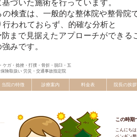
に基づいた施術を行っています。
らの検査は、一般的な整体院や整骨院
り行われておらず、的確な分析と
予防まで見据えたアプローチができる
の強みです。
・ケガ・捻挫・打撲・骨折・脱臼・五
康保険取扱い 労災・交通事故指定院
当院の特徴
診療案内
料金表
院長の挨拶
記事一覧
）
この時期
こんにちは
ペンギン整