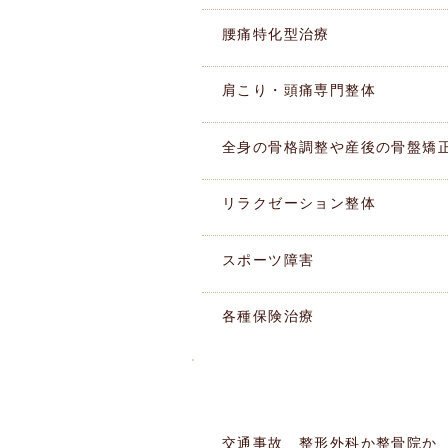
腰痛特化型治療
肩こり・頭痛専門整体
全身の骨格調整や産後の骨盤矯
リラクゼーション整体
スポーツ障害
各種保険治療
このような痛みありませんか
​症状別MENU
交通事故 整形外科か整骨院か