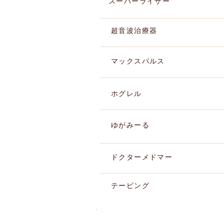
スーパーライザー
​超音波治療器
マックスパルス
ホグレル
ゆがみーる
ドクターメドマー
テーピング
湘南ペンギン整骨院ブログ