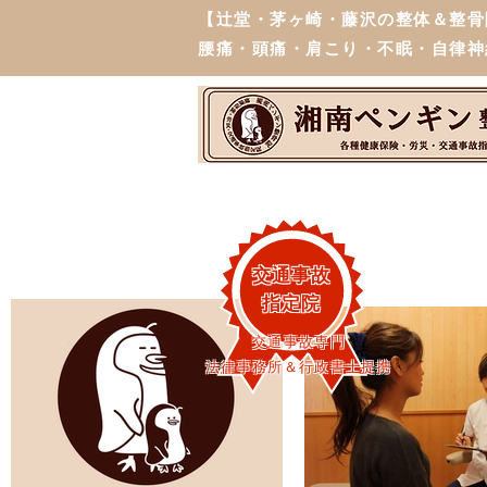
【辻堂・茅ヶ崎・藤沢の整体＆整骨
腰痛・頭痛・肩こり・不眠・自律神
交通事故
指定院
交通事故専門
法律事務所＆行政書士提携