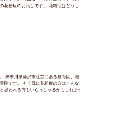
の花粉症のお話しです。 花粉症はどうして
加しているの？ 花粉症といえば、今や国民
ていますが、意外なことに花粉症は戦後に初
れた新しい病気...
。 神奈川県藤沢市辻堂にある整骨院、湘南
骨院です。 もう既に花粉症の方はこんなの
と思われる方もいらっしゃるかもしれません
ついての対策ですよ。 花粉に触れる量を減ら
抑える 花粉症の症状を抑えるためには、花
だけ遠ざける...