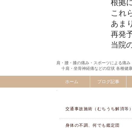
根拠
これ
あま
再発
当院
肩・腰・膝の痛み・スポーツによる痛み
十肩・坐骨神経痛などの症状 各種健
ホーム
ブログ記事
施術MENU
交通事故施術（むちうち解消等
身体の不調、何でも鑑定団