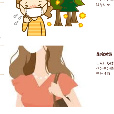
はないか、
こんなに増
病といわれ
めて報告さ
正
花粉対策
こんにちは
ペンギン整
当たり前！
が 花粉に
し、症状を
粉をできる
？