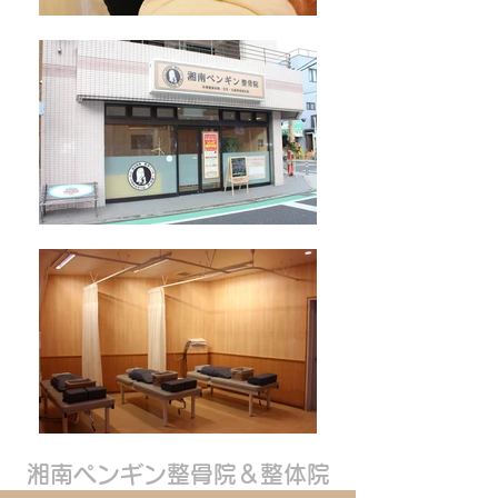
湘南ペンギン整骨院＆整体院