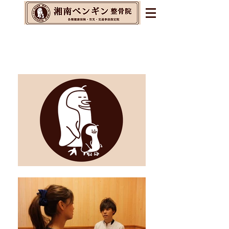
辻堂・茅ヶ崎・藤沢の整体&
整骨院&交通事故指定院
​腰痛・肩こり・不眠・自律神経の乱れに
お悩みの方へ