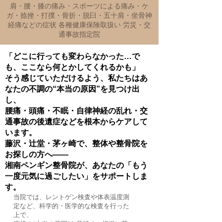
肩・腰・膝の痛み・スポーツによる痛み・ケ
ガ・捻挫・打撲・骨折・脱臼・五十肩・坐骨神
経痛などの症状 各種健康保険取扱い 労災・交
通事故指定院
「どこに行っても変わらなかった…で
も、ここなら何とかしてくれるかも」
そう感じていただけるよう、私たちはあ
なたの不調の“本当の原因”を見つけ出
し、
腰痛・頭痛・不眠・自律神経の乱れ・交
通事故の後遺症などを根本からケアして
います。
藤沢・辻堂・茅ヶ崎で、整体や整骨院を
お探しの方へ――
湘南ペンギン整骨院が、あなたの「もう
一度元気に過ごしたい」をサポートしま
す。
当院では、レントゲン検査や体表温度測
定など、科学的・医学的な検査を行った
上で、