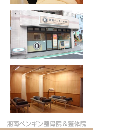
湘南ペンギン整骨院＆整体院