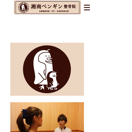
辻堂・茅ヶ崎・藤沢の整体&
整骨院&交通事故指定院
​腰痛・肩こり・不眠・自律神経の乱れに
お悩みの方へ