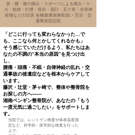
肩・腰・膝の痛み・スポーツによる痛み・ケ
ガ・捻挫・打撲・骨折・脱臼・五十肩・坐骨神
経痛などの症状 各種健康保険取扱い 労災・交
通事故指定院
「どこに行っても変わらなかった…で
も、ここなら何とかしてくれるかも」
そう感じていただけるよう、私たちはあ
なたの不調の“本当の原因”を見つけ出
し、
腰痛・頭痛・不眠・自律神経の乱れ・交
通事故の後遺症などを根本からケアして
います。
藤沢・辻堂・茅ヶ崎で、整体や整骨院を
お探しの方へ――
湘南ペンギン整骨院が、あなたの「もう
一度元気に過ごしたい」をサポートしま
す。
当院では、レントゲン検査や体表温度測
定など、科学的・医学的な検査を行った
上で、