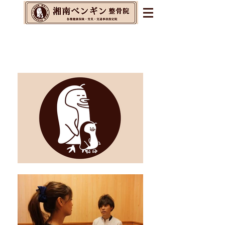
辻堂・茅ヶ崎・藤沢の整体&
整骨院&交通事故指定院
​腰痛・肩こり・不眠・自律神経の乱れに
お悩みの方へ