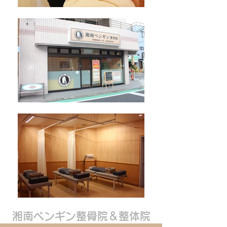
湘南ペンギン整骨院＆整体院