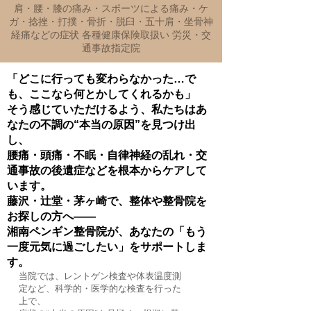
肩・腰・膝の痛み・スポーツによる痛み・ケ
ガ・捻挫・打撲・骨折・脱臼・五十肩・坐骨神
経痛などの症状 各種健康保険取扱い 労災・交
通事故指定院
「どこに行っても変わらなかった…で
も、ここなら何とかしてくれるかも」
そう感じていただけるよう、私たちはあ
なたの不調の“本当の原因”を見つけ出
し、
腰痛・頭痛・不眠・自律神経の乱れ・交
通事故の後遺症などを根本からケアして
います。
藤沢・辻堂・茅ヶ崎で、整体や整骨院を
お探しの方へ――
湘南ペンギン整骨院が、あなたの「もう
一度元気に過ごしたい」をサポートしま
す。
当院では、レントゲン検査や体表温度測
定など、科学的・医学的な検査を行った
上で、