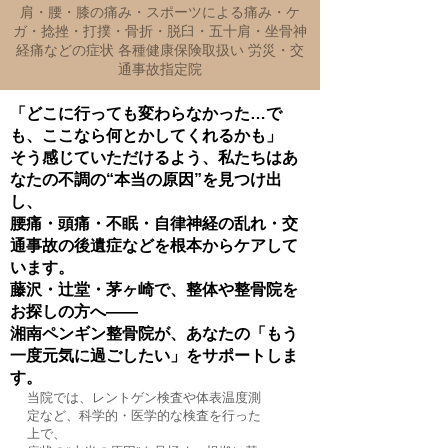
肩・腰・膝の痛み・スポーツによる痛み・ケ
ガ・捻挫・打撲・骨折・脱臼・五十肩・坐骨神
経痛などの症状 各種健康保険取扱い 労災・交
通事故指定院
「どこに行っても変わらなかった…で
も、ここなら何とかしてくれるかも」
そう感じていただけるよう、私たちはあ
なたの不調の“本当の原因”を見つけ出
し、
腰痛・頭痛・不眠・自律神経の乱れ・交
通事故の後遺症などを根本からケアして
います。
藤沢・辻堂・茅ヶ崎で、整体や整骨院を
お探しの方へ――
湘南ペンギン整骨院が、あなたの「もう
一度元気に過ごしたい」をサポートしま
す。
当院では、レントゲン検査や体表温度測
定など、科学的・医学的な検査を行った
上で、