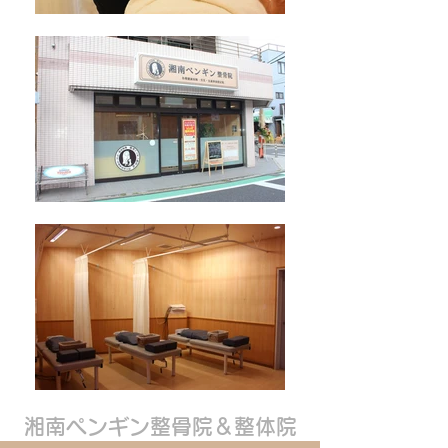
湘南ペンギン整骨院＆整体院