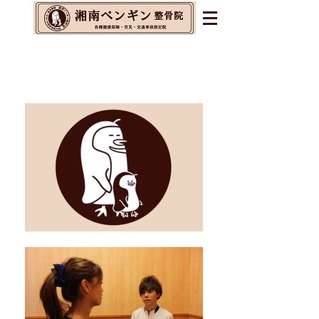
辻堂・茅ヶ崎・藤沢の整体&
整骨院&交通事故指定院
​腰痛・肩こり・不眠・自律神経の乱れに
お悩みの方へ