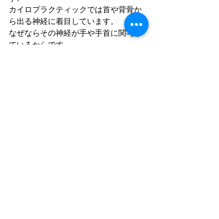
カイロプラクティックでは首や背骨か
ら出る神経に着目しています。
なぜならその神経が手や手首に関与し
ているからです。
脳と体のサイクルが正常であれば、仮
に肘を痛めても安静にしていれば
自然に治癒することができるように体
はプログラムされています。
それが出来なくなっているということ
は脳から体につながる神経が阻害され
ている状態であり、
脳が自分の体を認識できていない状態
になります。
本来、人間の体には偉大な力が備わっ
ていて、生まれた時から健康になるす
べを知っているのです。
問題が一向に改善しない理由は神経に
異常があり、