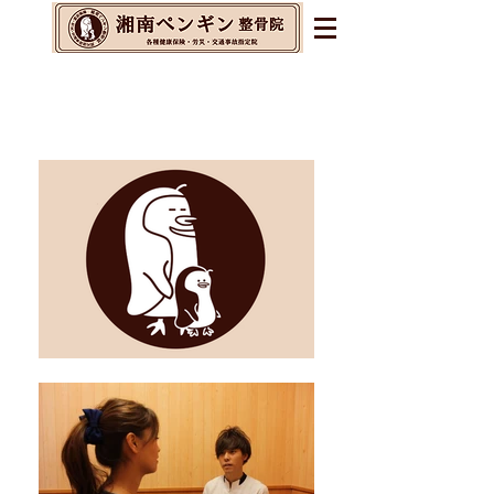
辻堂・茅ヶ崎・藤沢の整体&
整骨院&交通事故指定院
​腰痛・肩こり・不眠・自律神経の乱れに
お悩みの方へ