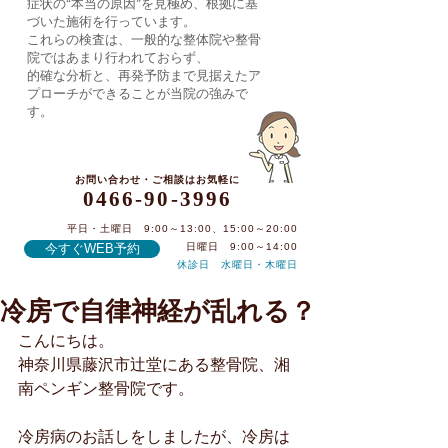
症状の“本当の原因”を見極め、根拠に基
づいた施術を行っています。
これらの検査は、一般的な整体院や整骨
院ではあまり行われておらず、
的確な分析と、再発予防まで見据えたア
プローチができることが当院の強みで
す。
お問い合わせ・ご相談はお気軽に
0466-90-3996
平日・土曜日 9:00～13:00、15:00～20:00
今すぐWEB予約
日曜日 9:00～14:00
休診日 水曜日・木曜日
冷房で自律神経が乱れる？
0466-90-3996
こんにちは。
神奈川県藤沢市辻堂にある整骨院、湘
南ペンギン整骨院です。
冷房病のお話しをしましたが、冷房は