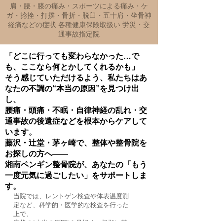
肩・腰・膝の痛み・スポーツによる痛み・ケ
ガ・捻挫・打撲・骨折・脱臼・五十肩・坐骨神
経痛などの症状 各種健康保険取扱い 労災・交
通事故指定院
「どこに行っても変わらなかった…で
も、ここなら何とかしてくれるかも」
そう感じていただけるよう、私たちはあ
なたの不調の“本当の原因”を見つけ出
し、
腰痛・頭痛・不眠・自律神経の乱れ・交
通事故の後遺症などを根本からケアして
います。
藤沢・辻堂・茅ヶ崎で、整体や整骨院を
お探しの方へ――
湘南ペンギン整骨院が、あなたの「もう
一度元気に過ごしたい」をサポートしま
す。
当院では、レントゲン検査や体表温度測
定など、科学的・医学的な検査を行った
上で、