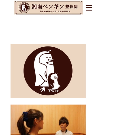
辻堂・茅ヶ崎・藤沢の整体&
整骨院&交通事故指定院
​腰痛・肩こり・不眠・自律神経の乱れに
お悩みの方へ