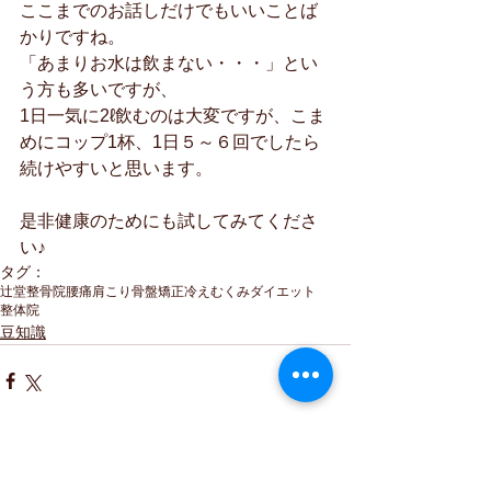
ここまでのお話しだけでもいいことば
かりですね。
「あまりお水は飲まない・・・」とい
う方も多いですが、
1日一気に2ℓ飲むのは大変ですが、こま
めにコップ1杯、1日５～６回でしたら
続けやすいと思います。
是非健康のためにも試してみてくださ
い♪
タグ：
辻堂
整骨院
腰痛
肩こり
骨盤矯正
冷え
むくみ
ダイエット
整体院
豆知識
コメント