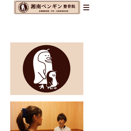
辻堂・茅ヶ崎・藤沢の整体&
整骨院&交通事故指定院
​腰痛・肩こり・不眠・自律神経の乱れに
お悩みの方へ