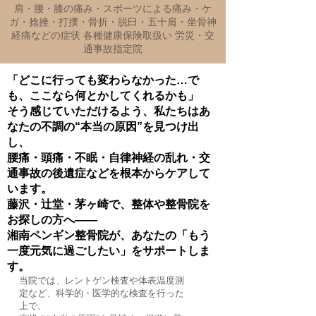
肩・腰・膝の痛み・スポーツによる痛み・ケ
ガ・捻挫・打撲・骨折・脱臼・五十肩・坐骨神
経痛などの症状 各種健康保険取扱い 労災・交
通事故指定院
「どこに行っても変わらなかった…で
も、ここなら何とかしてくれるかも」
そう感じていただけるよう、私たちはあ
なたの不調の“本当の原因”を見つけ出
し、
腰痛・頭痛・不眠・自律神経の乱れ・交
通事故の後遺症などを根本からケアして
います。
藤沢・辻堂・茅ヶ崎で、整体や整骨院を
お探しの方へ――
湘南ペンギン整骨院が、あなたの「もう
一度元気に過ごしたい」をサポートしま
す。
当院では、レントゲン検査や体表温度測
定など、科学的・医学的な検査を行った
上で、