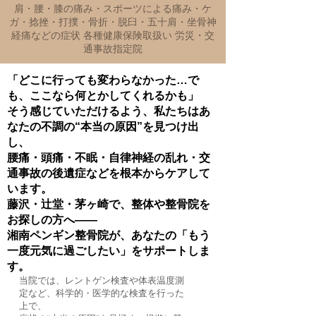
肩・腰・膝の痛み・スポーツによる痛み・ケ
ガ・捻挫・打撲・骨折・脱臼・五十肩・坐骨神
経痛などの症状 各種健康保険取扱い 労災・交
通事故指定院
「どこに行っても変わらなかった…で
も、ここなら何とかしてくれるかも」
そう感じていただけるよう、私たちはあ
なたの不調の“本当の原因”を見つけ出
し、
腰痛・頭痛・不眠・自律神経の乱れ・交
通事故の後遺症などを根本からケアして
います。
藤沢・辻堂・茅ヶ崎で、整体や整骨院を
お探しの方へ――
湘南ペンギン整骨院が、あなたの「もう
一度元気に過ごしたい」をサポートしま
す。
当院では、レントゲン検査や体表温度測
定など、科学的・医学的な検査を行った
上で、