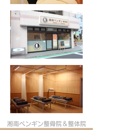
湘南ペンギン整骨院＆整体院