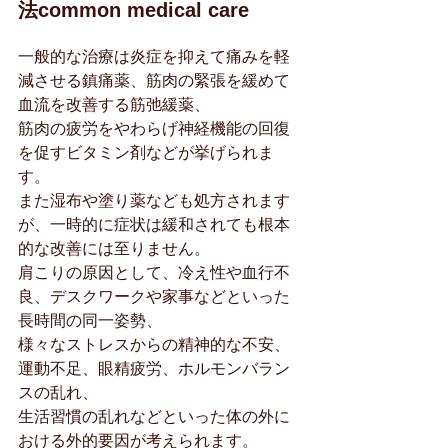
法common medical care
一般的な治療は炎症を抑えて痛みを軽
減させる鎮痛薬、筋肉の緊張を緩めて
血流を改善する筋弛緩薬、
筋肉の疲労をやわらげ神経機能の回復
を促すビタミン剤などが挙げられま
す。
また湿布や塗り薬なども処方されます
が、一時的に症状は緩和されても根本
的な改善には至りません。
肩こりの原因として、冷え性や血行不
良、デスクワークや家事などといった
長時間の同一姿勢、
様々なストレスからの精神的な不安、
運動不足、眼精疲労、ホルモンバラン
スの乱れ、
生活習慣の乱れなどといった体の外に
おける外的要因が考えられます。