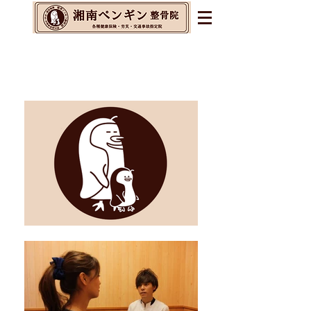
辻堂・茅ヶ崎・藤沢の整体&
整骨院&交通事故指定院
​腰痛・肩こり・不眠・自律神経の乱れに
お悩みの方へ