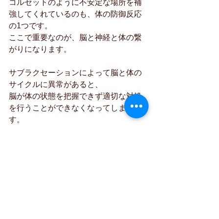
コルセットのように不安定な場所を補
強してくれているのも、体の防御反応
の1つです。
ここで重要なのが、脳と神経と体の繋
がりになります。
サブラクセーションによって脳と体の
サイクルに異常があると、
脳が体の状態を把握できず適切な対処
を行うことができなくなってしまいま
す。
生活習慣を見直しどれだけ凝っている
筋肉をほぐしたとしても肩こりの根本
改善にはなりません。
神経を介して脳と体のサイクルが正常
であれば、脳がしっかりと問題個所を
把握でき、
修復と回復が正常に行われ、自らの体