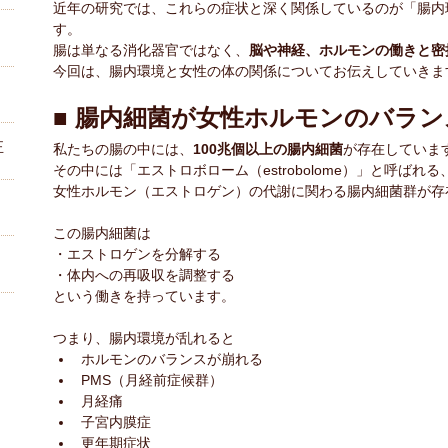
近年の研究では、これらの症状と深く関係しているのが「腸内
す。
腸は単なる消化器官ではなく、
脳や神経、ホルモンの働きと密
今回は、腸内環境と女性の体の関係についてお伝えしていきま
■ 腸内細菌が女性ホルモンのバラ
正
私たちの腸の中には、
100兆個以上の腸内細菌
が存在していま
その中には「エストロボローム（estrobolome）」と呼ばれる
女性ホルモン（エストロゲン）の代謝に関わる腸内細菌群が存
この腸内細菌は
・エストロゲンを分解する
・体内への再吸収を調整する
という働きを持っています。
つまり、腸内環境が乱れると
ホルモンのバランスが崩れる
？
PMS（月経前症候群）
月経痛
子宮内膜症
更年期症状