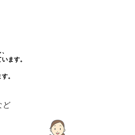
し、
ています。
ます。
など