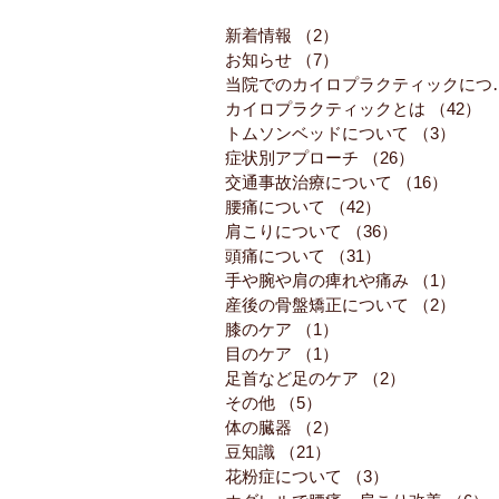
新着情報
（2）
2件の記事
お知らせ
（7）
7件の記事
当院でのカイロ
カイロプラクティックとは
（42）
4
トムソンベッドについて
（3）
3件
症状別アプローチ
（26）
26件の記事
交通事故治療について
（16）
16件
腰痛について
（42）
42件の記事
肩こりについて
（36）
36件の記事
頭痛について
（31）
31件の記事
手や腕や肩の痺れや痛み
（1）
1件
産後の骨盤矯正について
（2）
2件
膝のケア
（1）
1件の記事
目のケア
（1）
1件の記事
足首など足のケア
（2）
2件の記事
その他
（5）
5件の記事
体の臓器
（2）
2件の記事
豆知識
（21）
21件の記事
花粉症について
（3）
3件の記事