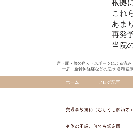
根拠
これ
あま
再発
当院
肩・腰・膝の痛み・スポーツによる痛み
十肩・坐骨神経痛などの症状 各種健
ホーム
ブログ記事
施術MENU
交通事故施術（むちうち解消等
身体の不調、何でも鑑定団