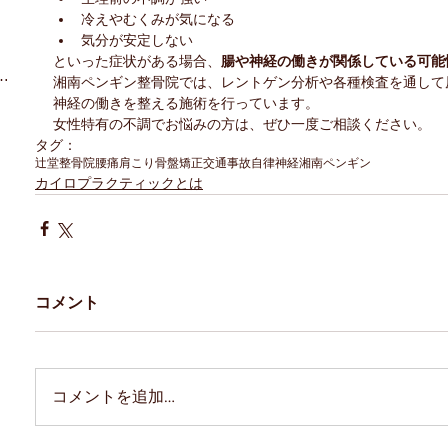
冷えやむくみが気になる
気分が安定しない
といった症状がある場合、
腸や神経の働きが関係している可能
プラクティックについて
（14）
14件の記事
湘南ペンギン整骨院では、レントゲン分析や各種検査を通して
2件の記事
神経の働きを整える施術を行っています。
の記事
女性特有の不調でお悩みの方は、ぜひ一度ご相談ください。
タグ：
の記事
辻堂
整骨院
腰痛
肩こり
骨盤矯正
交通事故
自律神経
湘南ペンギン
カイロプラクティックとは
の記事
の記事
コメント
コメントを追加…