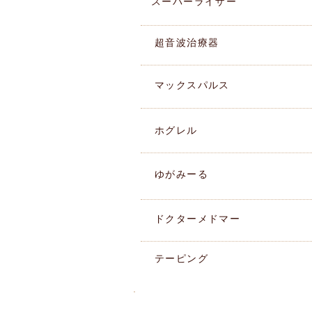
スーパーライザー
​超音波治療器
マックスパルス
ホグレル
ゆがみーる
ドクターメドマー
テーピング
湘南ペンギン整骨院ブログ