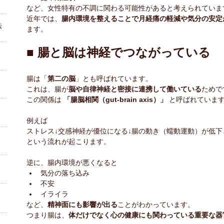
など、女性特有の不調に関わる可能性があると考えられていま
近年では、
腸内環境を整えることで月経痛の軽減や気分の安定
法
ます。
■ 腸と脳は神経でつながっている
腸は「
第二の脳
」とも呼ばれています。
これは、腸が
脳や自律神経と密接に連携して働いている
ためで
この関係は 
「腸脳相関（gut-brain axis）」
 と呼ばれていま
例えば
ストレス↓交感神経が優位になる↓腸の動き（蠕動運動）が低下
という流れが起こります。
逆に、腸内環境が悪くなると
気分の落ち込み
不安
イライラ
など、
精神面にも影響が出る
ことがわかっています。
つまり腸は、
体だけでなく心の健康にも関わっている重要な器