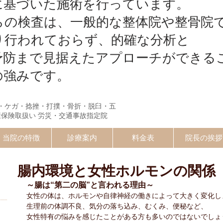
に基づいた施術を行っています。
らの検査は、一般的な整体院や整骨院
り行われておらず、的確な分析と
予防まで見据えたアプローチができる
の強みです。
・ケガ・捻挫・打撲・骨折・脱臼・五
康保険取扱い 労災・交通事故指定院
当院の特徴
診療案内
料金表
院長の挨拶
腸内環境と女性ホルモンの関係
）
～腸は“第二の脳”と言われる理由～
女性の体は、ホルモンや自律神経の働きによって大きく変化し
生理前の体調不良、気分の落ち込み、むくみ、便秘など、
女性特有の悩みを感じたことがある方も多いのではないでしょ