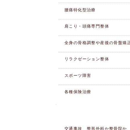
腰痛特化型治療
肩こり・頭痛専門整体
全身の骨格調整や産後の骨盤矯
リラクゼーション整体
スポーツ障害
各種保険治療
このような痛みありませんか
​症状別MENU
交通事故 整形外科か整骨院か