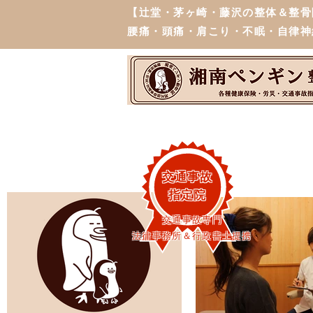
【辻堂・茅ヶ崎・藤沢の整体＆整骨
腰痛・頭痛・肩こり・不眠・自律神
交通事故
指定院
交通事故専門
法律事務所＆行政書士提携