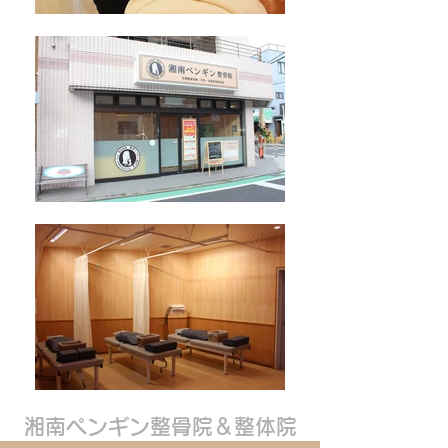
湘南ペンギン整骨院＆整体院