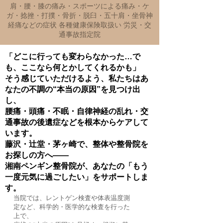
肩・腰・膝の痛み・スポーツによる痛み・ケ
ガ・捻挫・打撲・骨折・脱臼・五十肩・坐骨神
経痛などの症状 各種健康保険取扱い 労災・交
通事故指定院
「どこに行っても変わらなかった…で
も、ここなら何とかしてくれるかも」
そう感じていただけるよう、私たちはあ
なたの不調の“本当の原因”を見つけ出
し、
腰痛・頭痛・不眠・自律神経の乱れ・交
通事故の後遺症などを根本からケアして
います。
藤沢・辻堂・茅ヶ崎で、整体や整骨院を
お探しの方へ――
湘南ペンギン整骨院が、あなたの「もう
一度元気に過ごしたい」をサポートしま
す。
当院では、レントゲン検査や体表温度測
定など、科学的・医学的な検査を行った
上で、