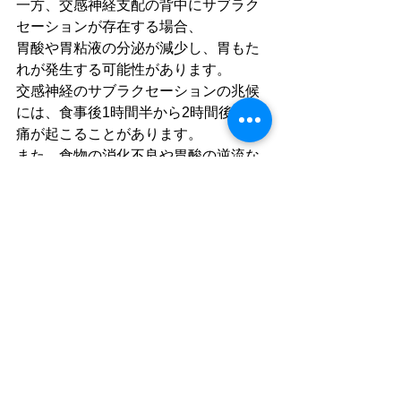
一方、交感神経支配の背中にサブラク
セーションが存在する場合、
胃酸や胃粘液の分泌が減少し、胃もた
れが発生する可能性があります。
交感神経のサブラクセーションの兆候
には、食事後1時間半から2時間後に胃
痛が起こることがあります。
また、食物の消化不良や胃酸の逆流な
ども考えられます。
このような症状に悩む場合、生活習慣
の改善や胃薬の使用は一時的な対処法
に過ぎません。
カイロプラクティックケアを受けるこ
とで、体内の問題を特定し、
神経調節を正確に調整することが可能
となり、胃もたれの改善に寄与するこ
とができます。