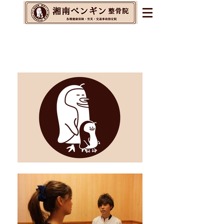
辻堂・茅ヶ崎・藤沢の整体&
整骨院&交通事故指定院
​腰痛・肩こり・不眠・自律神経の乱れに
お悩みの方へ