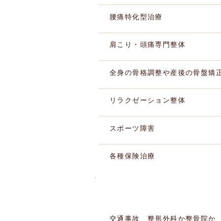
腰痛特化型治療
肩こり・頭痛専門整体
全身の骨格調整や産後の骨盤矯
リラクゼーション整体
スポーツ障害
各種保険治療
このような痛みありませんか
​症状別MENU
交通事故 整形外科か整骨院か