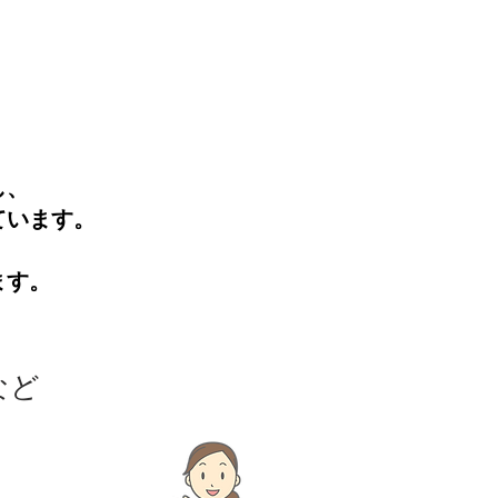
し、
ています。
ます。
など