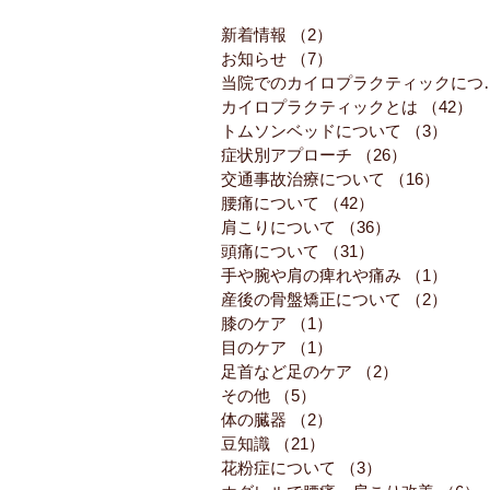
新着情報
（2）
2件の記事
お知らせ
（7）
7件の記事
当院でのカイロ
カイロプラクティックとは
（42）
4
トムソンベッドについて
（3）
3件
症状別アプローチ
（26）
26件の記事
交通事故治療について
（16）
16件
腰痛について
（42）
42件の記事
肩こりについて
（36）
36件の記事
頭痛について
（31）
31件の記事
手や腕や肩の痺れや痛み
（1）
1件
産後の骨盤矯正について
（2）
2件
膝のケア
（1）
1件の記事
目のケア
（1）
1件の記事
足首など足のケア
（2）
2件の記事
その他
（5）
5件の記事
体の臓器
（2）
2件の記事
豆知識
（21）
21件の記事
花粉症について
（3）
3件の記事