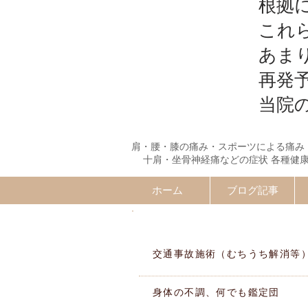
根拠
これ
あま
再発
当院
肩・腰・膝の痛み・スポーツによる痛み
十肩・坐骨神経痛などの症状 各種健
ホーム
ブログ記事
施術MENU
交通事故施術（むちうち解消等
身体の不調、何でも鑑定団