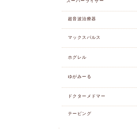
スーパーライザー
​超音波治療器
マックスパルス
ホグレル
ゆがみーる
ドクターメドマー
テーピング
湘南ペンギン整骨院ブログ