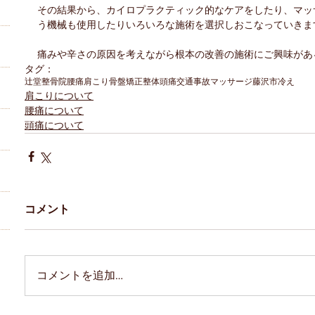
その結果から、カイロプラクティック的なケアをしたり、マッ
う機械も使用したりいろいろな施術を選択しおこなっていきま
痛みや辛さの原因を考えながら根本の改善の施術にご興味があ
タグ：
辻堂
整骨院
腰痛
肩こり
骨盤矯正
整体
頭痛
交通事故
マッサージ
藤沢市
冷え
肩こりについて
腰痛について
頭痛について
コメント
コメントを追加…