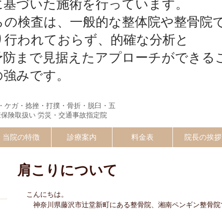
に基づいた施術を行っています。
らの検査は、一般的な整体院や整骨院
り行われておらず、的確な分析と
予防まで見据えたアプローチができる
の強みです。
・ケガ・捻挫・打撲・骨折・脱臼・五
康保険取扱い 労災・交通事故指定院
当院の特徴
診療案内
料金表
院長の挨拶
肩こりについて
）
こんにちは。
　神奈川県藤沢市辻堂新町にある整骨院、湘南ペンギン整骨院