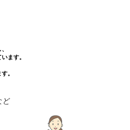
し、
ています。
ます。
など