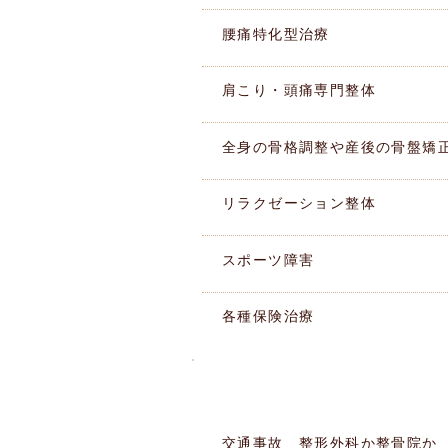
腰痛特化型治療
肩こり・頭痛専門整体
全身の骨格調整や産後の骨盤矯
リラクゼーション整体
スポーツ障害
各種保険治療
このような痛みありませんか
​症状別MENU
交通事故 整形外科か整骨院か