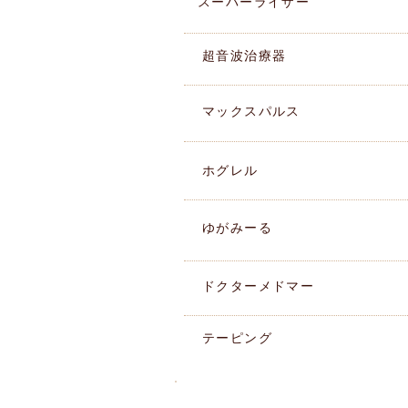
スーパーライザー
​超音波治療器
マックスパルス
ホグレル
ゆがみーる
ドクターメドマー
テーピング
湘南ペンギン整骨院ブログ