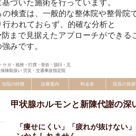
に基づいた施術を行っています。
らの検査は、一般的な整体院や整骨院
り行われておらず、的確な分析と
予防まで見据えたアプローチができる
の強みです。
・ケガ・捻挫・打撲・骨折・脱臼・五
康保険取扱い 労災・交通事故指定院
当院の特徴
診療案内
料金表
院長の挨拶
甲状腺ホルモンと新陳代謝の深
）
「痩せにくい」「疲れが抜けない」
ンかもしれません