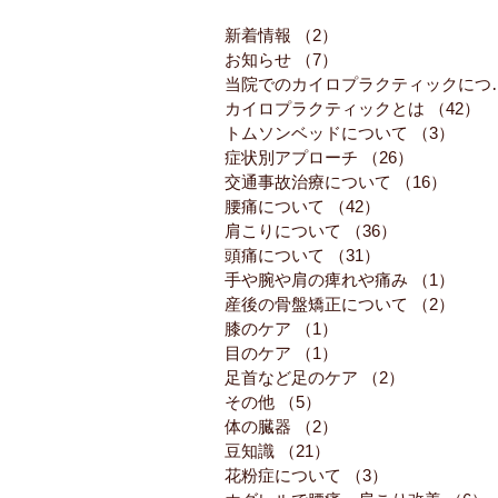
新着情報
（2）
2件の記事
お知らせ
（7）
7件の記事
当院でのカイロ
カイロプラクティックとは
（42）
4
トムソンベッドについて
（3）
3件
症状別アプローチ
（26）
26件の記事
交通事故治療について
（16）
16件
腰痛について
（42）
42件の記事
肩こりについて
（36）
36件の記事
頭痛について
（31）
31件の記事
手や腕や肩の痺れや痛み
（1）
1件
産後の骨盤矯正について
（2）
2件
膝のケア
（1）
1件の記事
目のケア
（1）
1件の記事
足首など足のケア
（2）
2件の記事
その他
（5）
5件の記事
体の臓器
（2）
2件の記事
豆知識
（21）
21件の記事
花粉症について
（3）
3件の記事