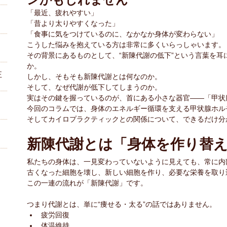
「最近、疲れやすい」
「昔より太りやすくなった」
「食事に気をつけているのに、なかなか身体が変わらない」
こうした悩みを抱えている方は非常に多くいらっしゃいます。
その背景にあるものとして、“新陳代謝の低下”という言葉を耳
か。
正
しかし、そもそも新陳代謝とは何なのか。
そして、なぜ代謝が低下してしまうのか。
実はその鍵を握っているのが、首にある小さな器官――「甲状
今回のコラムでは、身体のエネルギー循環を支える甲状腺ホル
そしてカイロプラクティックとの関係について、できるだけ分
新陳代謝とは「身体を作り替
私たちの身体は、一見変わっていないように見えても、常に内
古くなった細胞を壊し、新しい細胞を作り、必要な栄養を取り
この一連の流れが「新陳代謝」です。
？
つまり代謝とは、単に“痩せる・太る”の話ではありません。
疲労回復
体温維持