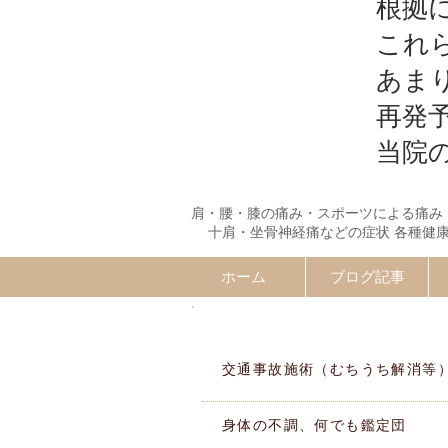
根拠
これ
あま
再発
当院
肩・腰・膝の痛み・スポーツによる痛み
十肩・坐骨神経痛などの症状 各種健
ホーム
ブログ記事
施術MENU
交通事故施術（むちうち解消等
身体の不調、何でも鑑定団