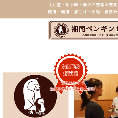
【辻堂・茅ヶ崎・藤沢の整体＆整骨
腰痛・頭痛・肩こり・不眠・自律神
交通事故
指定院
交通事故専門
法律事務所＆行政書士提携