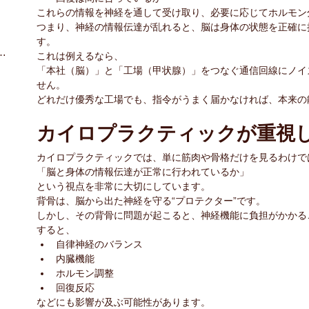
これらの情報を神経を通して受け取り、必要に応じてホルモン
つまり、神経の情報伝達が乱れると、脳は身体の状態を正確に
す。
プラクティックについて
（14）
14件の記事
これは例えるなら、
2件の記事
「本社（脳）」と「工場（甲状腺）」をつなぐ通信回線にノイ
の記事
せん。
どれだけ優秀な工場でも、指令がうまく届かなければ、本来の
の記事
カイロプラクティックが重視
カイロプラクティックでは、単に筋肉や骨格だけを見るわけで
「脳と身体の情報伝達が正常に行われているか」
の記事
という視点を非常に大切にしています。
の記事
背骨は、脳から出た神経を守る“プロテクター”です。
しかし、その背骨に問題が起こると、神経機能に負担がかかる
すると、
自律神経のバランス
内臓機能
ホルモン調整
回復反応
などにも影響が及ぶ可能性があります。