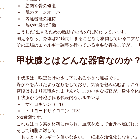
筋肉や骨の修復
肌のターンオーバー
法
内臓機能の維持
脳や神経の活動
こうした“生きるための活動そのもの”に関わっています。
例えるなら、身体は24時間止まることなく稼働している巨大
その工場のエネルギー調整を行っている重要な存在こそが、「
甲状腺とはどんな器官なのか
甲状腺は、喉ぼとけの少し下にある小さな臓器です。
蝶が羽を広げたような形をしており、気管を包み込むように存
普段はあまり意識されませんが、この小さな器官が、身体全体
甲状腺から分泌される代表的なホルモンは、
サイロキシン（T4）
トリヨードサイロニン（T3）
の2種類です。
これらはヨウ素を材料に作られ、血液を通して全身へ運ばれま
そして細胞に対して、
「もっとエネルギーを使いなさい」「細胞を活性化しなさい」