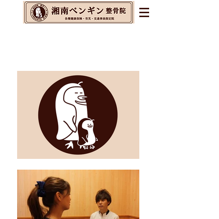
辻堂・茅ヶ崎・藤沢の整体&
整骨院&交通事故指定院
​腰痛・肩こり・不眠・自律神経の乱れに
お悩みの方へ