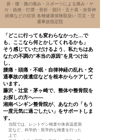
肩・腰・膝の痛み・スポーツによる痛み・ケ
ガ・捻挫・打撲・骨折・脱臼・五十肩・坐骨神
経痛などの症状 各種健康保険取扱い 労災・交
通事故指定院
「どこに行っても変わらなかった…で
も、ここなら何とかしてくれるかも」
そう感じていただけるよう、私たちはあ
なたの不調の“本当の原因”を見つけ出
し、
腰痛・頭痛・不眠・自律神経の乱れ・交
通事故の後遺症などを根本からケアして
います。
藤沢・辻堂・茅ヶ崎で、整体や整骨院を
お探しの方へ――
湘南ペンギン整骨院が、あなたの「もう
一度元気に過ごしたい」をサポートしま
す。
当院では、レントゲン検査や体表温度測
定など、科学的・医学的な検査を行った
上で、