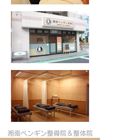
湘南ペンギン整骨院＆整体院