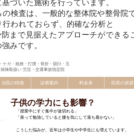
に基づいた施術を行っています。
らの検査は、一般的な整体院や整骨院
り行われておらず、的確な分析と
予防まで見据えたアプローチができる
の強みです。
・ケガ・捻挫・打撲・骨折・脱臼・五
康保険取扱い 労災・交通事故指定院
当院の特徴
診療案内
料金表
院長の挨拶
子供の学力にも影響？
）
「授業中にすぐ集中が途切れる」
「座って勉強していると腰を気にして落ち着かない」
こうした悩みが、近年は小学生や中学生にも増えています。