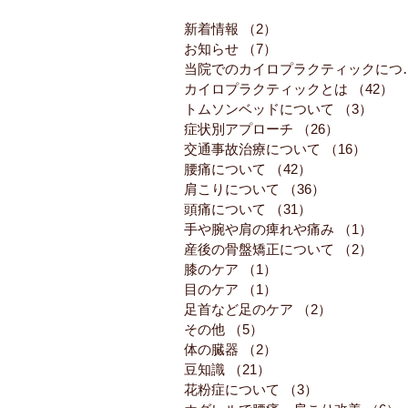
新着情報
（2）
2件の記事
お知らせ
（7）
7件の記事
当院でのカイロ
カイロプラクティックとは
（42）
4
トムソンベッドについて
（3）
3件
症状別アプローチ
（26）
26件の記事
交通事故治療について
（16）
16件
腰痛について
（42）
42件の記事
肩こりについて
（36）
36件の記事
頭痛について
（31）
31件の記事
手や腕や肩の痺れや痛み
（1）
1件
産後の骨盤矯正について
（2）
2件
膝のケア
（1）
1件の記事
目のケア
（1）
1件の記事
足首など足のケア
（2）
2件の記事
その他
（5）
5件の記事
体の臓器
（2）
2件の記事
豆知識
（21）
21件の記事
花粉症について
（3）
3件の記事