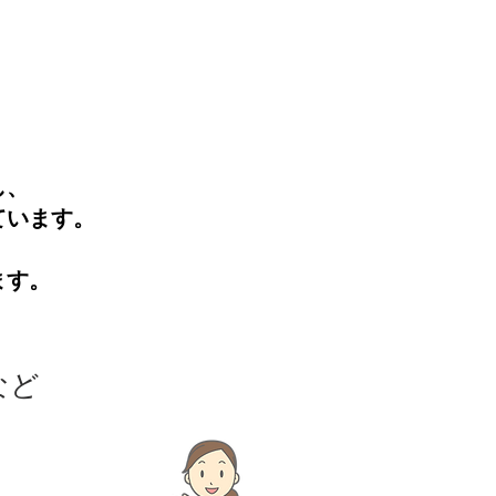
し、
ています。
ます。
など