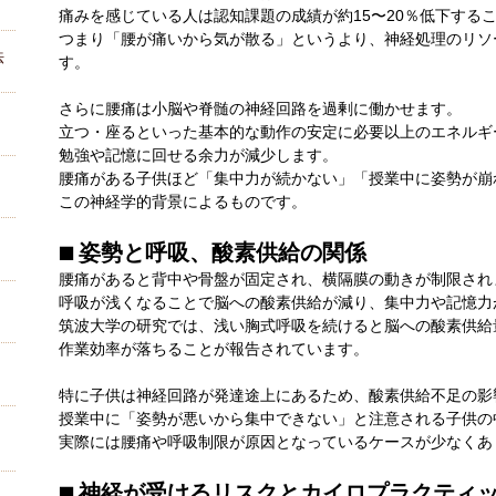
痛みを感じている人は認知課題の成績が約15〜20％低下する
つまり「腰が痛いから気が散る」というより、神経処理のリソ
法
す。
さらに腰痛は小脳や脊髄の神経回路を過剰に働かせます。
立つ・座るといった基本的な動作の安定に必要以上のエネルギ
勉強や記憶に回せる余力が減少します。
腰痛がある子供ほど「集中力が続かない」「授業中に姿勢が崩
この神経学的背景によるものです。
■ 姿勢と呼吸、酸素供給の関係
腰痛があると背中や骨盤が固定され、横隔膜の動きが制限され
呼吸が浅くなることで脳への酸素供給が減り、集中力や記憶力
筑波大学の研究では、浅い胸式呼吸を続けると脳への酸素供給
作業効率が落ちることが報告されています。
特に子供は神経回路が発達途上にあるため、酸素供給不足の影
授業中に「姿勢が悪いから集中できない」と注意される子供の
実際には腰痛や呼吸制限が原因となっているケースが少なくあ
■ 神経が受けるリスクとカイロプラクティ