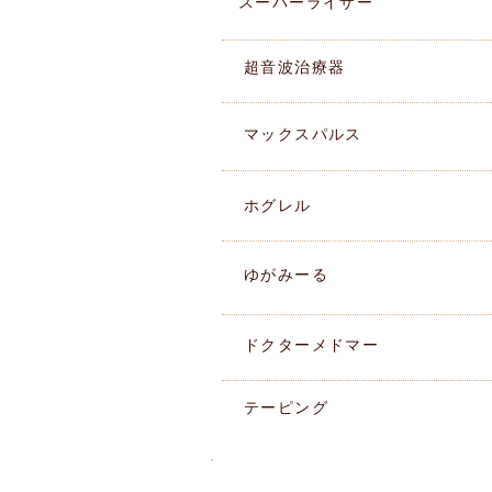
スーパーライザー
​超音波治療器
マックスパルス
ホグレル
ゆがみーる
ドクターメドマー
テーピング
湘南ペンギン整骨院ブログ