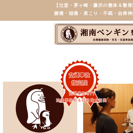
【辻堂・茅ヶ崎・藤沢の整体＆整骨
腰痛・頭痛・肩こり・不眠・自律神
交通事故
指定院
交通事故専門
法律事務所＆行政書士提携