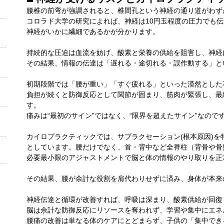
腰椎の前弯が強調されると、椎間孔という神経の通り道がわず
コロラド大学の研究によれば、神経は10円玉程度の圧力でも伝
神経がいかに繊細であるかが分かります。
持続的な圧迫は血流を妨げ、酸素と栄養の供給を阻害し、神経
その結果、情報の伝達は「遅れる・途切れる・誤作動する」と
初期段階では「腰が重い」「すぐ疲れる」といった漠然とした
負担が続くと防御反応として関節が固まり、筋肉が緊張し、最
す。
痛みは“最初のサイン”ではなく、“限界を超えたサイン”なので
カイロプラクティックでは、サブラクセーション(根本原因)を
としています。腰だけでなく、首・背中など全脊柱（背骨や骨
必要最小限のアジャストメントで脳と体の情報のやり取りを正
その結果、腰が余計な役割を肩代わりせずに済み、身体が本来
神経伝達と循環が改善すれば、呼吸は深まり、酸素供給が回復
脳は余計な防御反応にリソースを奪われず、学習や集中にエネ
腰痛の改善は単なる体のケアにとどまらず、子供の「集中でき