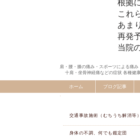
根拠
これ
あま
再発
当院
肩・腰・膝の痛み・スポーツによる痛み
十肩・坐骨神経痛などの症状 各種健
ホーム
ブログ記事
施術MENU
交通事故施術（むちうち解消等
身体の不調、何でも鑑定団