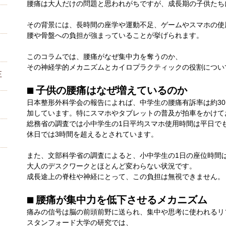
腰痛は大人だけの問題と思われがちですが、成長期の子供たち
その背景には、長時間の座学や運動不足、ゲームやスマホの使
腰や骨盤への負担が強まっていることが挙げられます。
このコラムでは、腰痛がなぜ集中力を奪うのか、
その神経学的メカニズムとカイロプラクティックの役割につい
正
■ 子供の腰痛はなぜ増えているのか
日本整形外科学会の報告によれば、中学生の腰痛有訴率は約30
加しています。特にスマホやタブレットの普及が拍車をかけて
総務省の調査では小中学生の1日平均スマホ使用時間は平日で
休日では3時間を超えるとされています。
また、文部科学省の調査によると、小中学生の1日の座位時間は
大人のデスクワークとほとんど変わらない状況です。
成長途上の脊柱や神経にとって、この負担は無視できません。
？
■ 腰痛が集中力を低下させるメカニズム
痛みの信号は脳の前頭前野に送られ、集中や思考に使われるリ
スタンフォード大学の研究では、