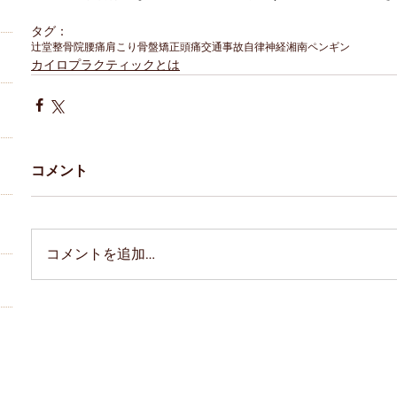
タグ：
辻堂
整骨院
腰痛
肩こり
骨盤矯正
頭痛
交通事故
自律神経
湘南ペンギン
カイロプラクティックとは
コメント
コメントを追加…