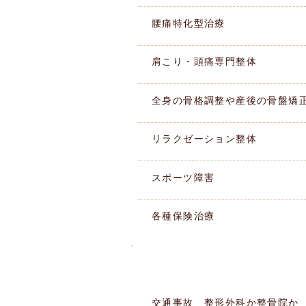
腰痛特化型治療
肩こり・頭痛専門整体
全身の骨格調整や産後の骨盤矯
リラクゼーション整体
スポーツ障害
各種保険治療
このような痛みありませんか
​症状別MENU
交通事故 整形外科か整骨院か