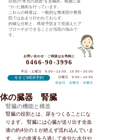
症状の“本当の原因”を見極め、根拠に基
づいた施術を行っています。
これらの検査は、一般的な整体院や整骨
院ではあまり行われておらず、
的確な分析と、再発予防まで見据えたア
プローチができることが当院の強みで
す。
お問い合わせ・ご相談はお気軽に
0466-90-3996
平日・土曜日 9:00～13:00、15:00～20:00
今すぐWEB予約
日曜日 9:00～14:00
休診日 水曜日・木曜日
体の臓器 腎臓
0466-90-3996
腎臓の機能と構造
腎臓の役割とは、尿をつくることにな
ります。 腎臓には心臓が送り出す全血
液の約4分の１が絶えず流れ込んでいま
す。 その血液をろ過して余分な水分や