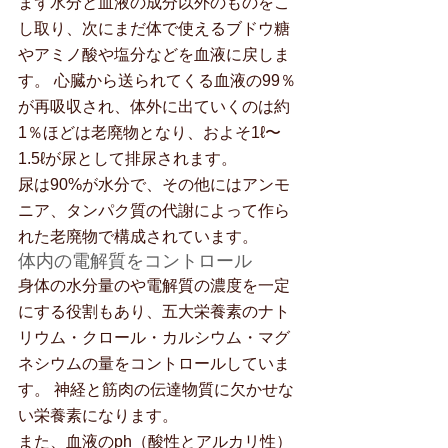
まず水分と血液の成分以外のものをこ
し取り、次にまだ体で使えるブドウ糖
やアミノ酸や塩分などを血液に戻しま
す。 心臓から送られてくる血液の99％
が再吸収され、体外に出ていくのは約
1％ほどは老廃物となり、およそ1ℓ〜
1.5ℓが尿として排尿されます。
尿は90%が水分で、その他にはアンモ
ニア、タンパク質の代謝によって作ら
れた老廃物で構成されています。
体内の電解質をコントロール
身体の水分量のや電解質の濃度を一定
にする役割もあり、五大栄養素のナト
リウム・クロール・カルシウム・マグ
ネシウムの量をコントロールしていま
す。 神経と筋肉の伝達物質に欠かせな
い栄養素になります。
また、血液のph（酸性とアルカリ性）