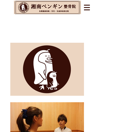
辻堂・茅ヶ崎・藤沢の整体&
整骨院&交通事故指定院
​腰痛・肩こり・不眠・自律神経の乱れに
お悩みの方へ