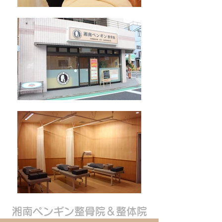
湘南ペンギン整骨院＆整体院