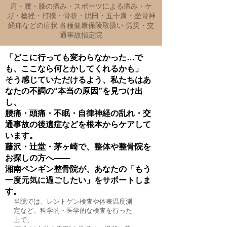
肩・腰・膝の痛み・スポーツによる痛み・ケ
ガ・捻挫・打撲・骨折・脱臼・五十肩・坐骨神
経痛などの症状 各種健康保険取扱い 労災・交
通事故指定院
「どこに行っても変わらなかった…で
も、ここなら何とかしてくれるかも」
そう感じていただけるよう、私たちはあ
なたの不調の“本当の原因”を見つけ出
し、
腰痛・頭痛・不眠・自律神経の乱れ・交
通事故の後遺症などを根本からケアして
います。
藤沢・辻堂・茅ヶ崎で、整体や整骨院を
お探しの方へ――
湘南ペンギン整骨院が、あなたの「もう
一度元気に過ごしたい」をサポートしま
す。
当院では、レントゲン検査や体表温度測
定など、科学的・医学的な検査を行った
上で、