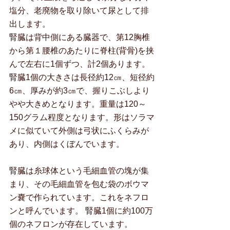
塩分、老廃物を取り除いて尿として排
出します。
腎臓は背中側にある臓器で、第12胸椎
から第１腰椎のあたりに脊柱(背骨)を挟
んで左右に1個ずつ、計2個あります。
腎臓1個の大きさは長径約12㎝、短径約
6㎝、厚みが約3㎝で、握りこぶしより
やや大きめとなります。重量は120～
150グラム程度となります。形はソラマ
メに似ていて外側は弓状にふくらみが
あり、内側はくぼんでいます。
腎臓は糸球体という毛細血管の塊が集
まり、その毛細血管を包む袋のボウマ
ン嚢で作られています。これをネフロ
ンと呼んでいます。 腎臓1個に約100万
個のネフロンが存在しています。