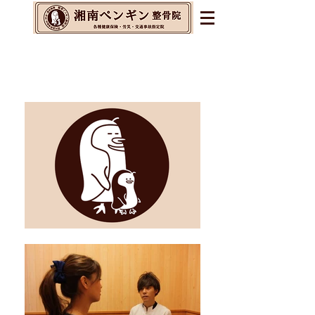
辻堂・茅ヶ崎・藤沢の整体&
整骨院&交通事故指定院
​腰痛・肩こり・不眠・自律神経の乱れに
お悩みの方へ