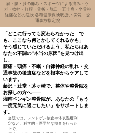
肩・腰・膝の痛み・スポーツによる痛み・ケ
ガ・捻挫・打撲・骨折・脱臼・五十肩・坐骨神
経痛などの症状 各種健康保険取扱い 労災・交
通事故指定院
「どこに行っても変わらなかった…で
も、ここなら何とかしてくれるかも」
そう感じていただけるよう、私たちはあ
なたの不調の“本当の原因”を見つけ出
し、
腰痛・頭痛・不眠・自律神経の乱れ・交
通事故の後遺症などを根本からケアして
います。
藤沢・辻堂・茅ヶ崎で、整体や整骨院を
お探しの方へ――
湘南ペンギン整骨院が、あなたの「もう
一度元気に過ごしたい」をサポートしま
す。
当院では、レントゲン検査や体表温度測
定など、科学的・医学的な検査を行った
上で、