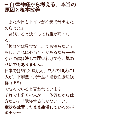
─ 自律神経から考える、本当の
原因と根本改善 ─
「また今日もトイレが不安で外出をた
めらった」
「緊張すると決まってお腹が痛くな
る」
「検査では異常なし。でも治らない」
もし、これに心当たりがあるなら──あ
なたの体は
決して弱いわけでも、気の
せいでもありません。
日本では約1,200万人。成人の
10人に1
人
が、下痢型・混合型の過敏性腸症候
群（IBS）
で悩んでいると言われています。
それでも多くの人が、「体質だから仕
方ない」「我慢するしかない」と、
症状を放置したまま生活している
のが
現実です。