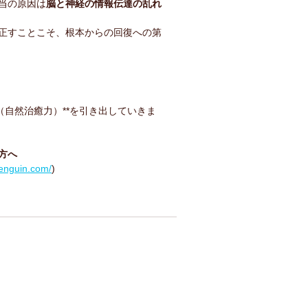
当の原因は
脳と神経の情報伝達の乱れ
正すことこそ、根本からの回復への第
（自然治癒力）**を引き出していきま
方へ
enguin.com/
)