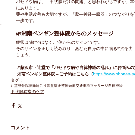
バセドウ病は、「甲状腺だけの問題」と思われがちですが、本
にあります。
薬や生活改善も大切ですが、「脳―神経―臓器」のつながりを
一歩です。
プラクティックについて
（14）
14件の記事
2件の記事
🌿湘南ペンギン整体院からのメッセージ
の記事
症状は“敵”ではなく、“体からのサイン”です。
そのサインを正しく読み取り、あなた自身の中に眠る**治る力
の記事
しょう。
📍
藤沢市・辻堂で「バセドウ病や自律神経の乱れ」にお悩みの
 湘南ペンギン整体院→ご予約はこちら（
https://www.shonan-p
の記事
タグ：
の記事
辻堂
整骨院
腰痛
肩こり
骨盤矯正
整体
頭痛
交通事故
マッサージ
自律神経
甲状腺異常のケア
コメント