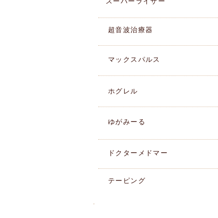
スーパーライザー
​超音波治療器
マックスパルス
ホグレル
ゆがみーる
ドクターメドマー
テーピング
湘南ペンギン整骨院ブログ