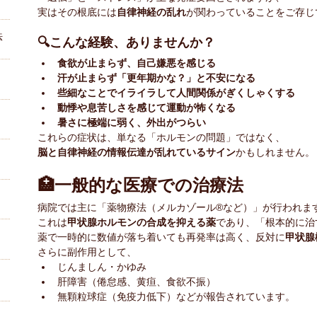
実はその根底には
自律神経の乱れ
が関わっていることをご存じ
法
🔍こんな経験、ありませんか？
食欲が止まらず、自己嫌悪を感じる
汗が止まらず「更年期かな？」と不安になる
些細なことでイライラして人間関係がぎくしゃくする
動悸や息苦しさを感じて運動が怖くなる
暑さに極端に弱く、外出がつらい
これらの症状は、単なる「ホルモンの問題」ではなく、
脳と自律神経の情報伝達が乱れているサイン
かもしれません。
🏥一般的な医療での治療法
病院では主に「薬物療法（メルカゾール®など）」が行われま
これは
甲状腺ホルモンの合成を抑える薬
であり、「根本的に治
薬で一時的に数値が落ち着いても再発率は高く、反対に
甲状腺
さらに副作用として、
じんましん・かゆみ
肝障害（倦怠感、黄疸、食欲不振）
無顆粒球症（免疫力低下）などが報告されています。