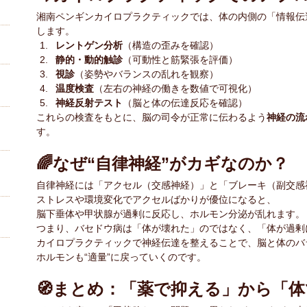
湘南ペンギンカイロプラクティックでは、体の内側の「情報伝
します。
レントゲン分析
（構造の歪みを確認）
静的・動的触診
（可動性と筋緊張を評価）
視診
（姿勢やバランスの乱れを観察）
温度検査
（左右の神経の働きを数値で可視化）
神経反射テスト
（脳と体の伝達反応を確認）
これらの検査をもとに、脳の司令が正常に伝わるよう
神経の流
す。
🌈なぜ“自律神経”がカギなのか？
自律神経には「アクセル（交感神経）」と「ブレーキ（副交感
ストレスや環境変化でアクセルばかりが優位になると、
脳下垂体や甲状腺が過剰に反応し、ホルモン分泌が乱れます。
つまり、バセドウ病は「体が壊れた」のではなく、「体が過剰
カイロプラクティックで神経伝達を整えることで、脳と体のバ
ホルモンも“適量”に戻っていくのです。
🧭まとめ：「薬で抑える」から「