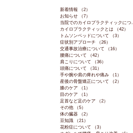
新着情報
（2）
2件の記事
お知らせ
（7）
7件の記事
当院でのカイロ
カイロプラクティックとは
（42）
4
トムソンベッドについて
（3）
3件
症状別アプローチ
（26）
26件の記事
交通事故治療について
（16）
16件
腰痛について
（42）
42件の記事
肩こりについて
（36）
36件の記事
頭痛について
（31）
31件の記事
手や腕や肩の痺れや痛み
（1）
1件
産後の骨盤矯正について
（2）
2件
膝のケア
（1）
1件の記事
目のケア
（1）
1件の記事
足首など足のケア
（2）
2件の記事
その他
（5）
5件の記事
体の臓器
（2）
2件の記事
豆知識
（21）
21件の記事
花粉症について
（3）
3件の記事