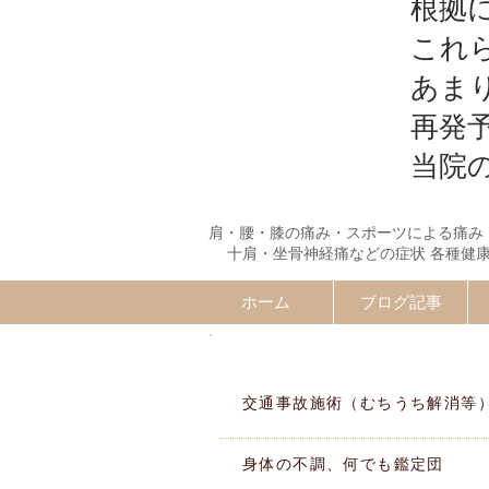
根拠
これ
あま
再発
当院
肩・腰・膝の痛み・スポーツによる痛み
十肩・坐骨神経痛などの症状 各種健
ホーム
ブログ記事
施術MENU
交通事故施術（むちうち解消等
身体の不調、何でも鑑定団