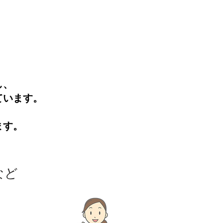
し、
ています。
ます。
など