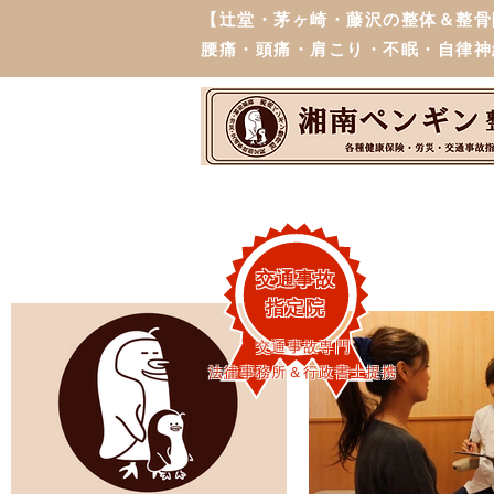
【辻堂・茅ヶ崎・藤沢の整体＆整骨
腰痛・頭痛・肩こり・不眠・自律神
交通事故
指定院
交通事故専門
法律事務所＆行政書士提携