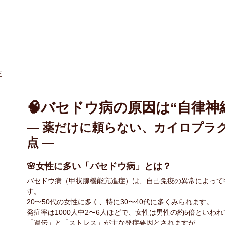
正
🧠バセドウ病の原因は“自律神
― 薬だけに頼らない、カイロプラ
点 ―
🌸女性に多い「バセドウ病」とは？
バセドウ病（甲状腺機能亢進症）は、自己免疫の異常によって
？
す。
20〜50代の女性に多く、特に30〜40代に多くみられます。
発症率は1000人中2〜6人ほどで、女性は男性の約5倍といわ
「遺伝」と「ストレス」が主な発症要因とされますが、