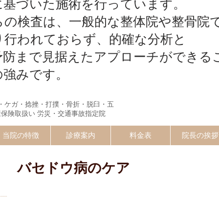
に基づいた施術を行っています。
らの検査は、一般的な整体院や整骨院
り行われておらず、的確な分析と
予防まで見据えたアプローチができる
の強みです。
・ケガ・捻挫・打撲・骨折・脱臼・五
康保険取扱い 労災・交通事故指定院
当院の特徴
診療案内
料金表
院長の挨拶
バセドウ病のケア
）