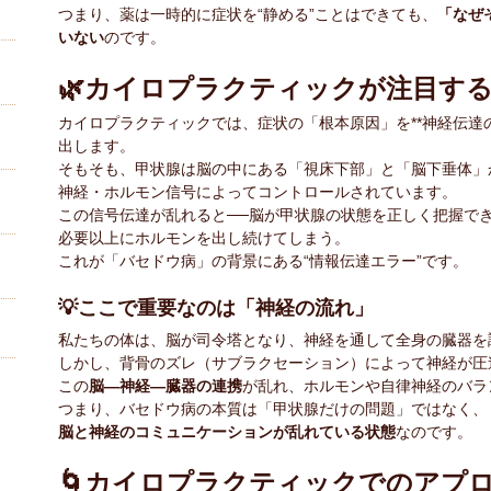
つまり、薬は一時的に症状を“静める”ことはできても、
「なぜ
いない
のです。
🌿カイロプラクティックが注目する
カイロプラクティックでは、症状の「根本原因」を**神経伝達
出します。
そもそも、甲状腺は脳の中にある「視床下部」と「脳下垂体」
神経・ホルモン信号によってコントロールされています。
この信号伝達が乱れると──脳が甲状腺の状態を正しく把握で
必要以上にホルモンを出し続けてしまう。
これが「バセドウ病」の背景にある“情報伝達エラー”です。
💡ここで重要なのは「神経の流れ」
私たちの体は、脳が司令塔となり、神経を通して全身の臓器を
しかし、背骨のズレ（サブラクセーション）によって神経が圧
この
脳―神経―臓器の連携
が乱れ、ホルモンや自律神経のバラ
つまり、バセドウ病の本質は「甲状腺だけの問題」ではなく、
脳と神経のコミュニケーションが乱れている状態
なのです。
🌀カイロプラクティックでのアプ