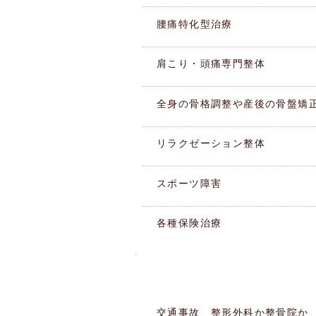
腰痛特化型治療
肩こり・頭痛専門整体
全身の骨格調整や産後の骨盤矯
リラクゼーション整体
スポーツ障害
各種保険治療
このような痛みありませんか
​症状別MENU
交通事故 整形外科か整骨院か