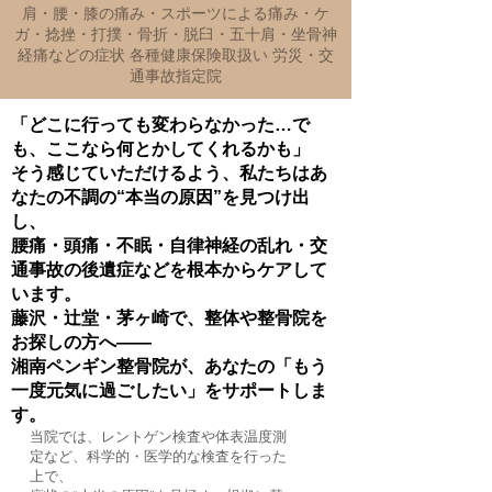
肩・腰・膝の痛み・スポーツによる痛み・ケ
ガ・捻挫・打撲・骨折・脱臼・五十肩・坐骨神
経痛などの症状 各種健康保険取扱い 労災・交
通事故指定院
「どこに行っても変わらなかった…で
も、ここなら何とかしてくれるかも」
そう感じていただけるよう、私たちはあ
なたの不調の“本当の原因”を見つけ出
し、
腰痛・頭痛・不眠・自律神経の乱れ・交
通事故の後遺症などを根本からケアして
います。
藤沢・辻堂・茅ヶ崎で、整体や整骨院を
お探しの方へ――
湘南ペンギン整骨院が、あなたの「もう
一度元気に過ごしたい」をサポートしま
す。
当院では、レントゲン検査や体表温度測
定など、科学的・医学的な検査を行った
上で、