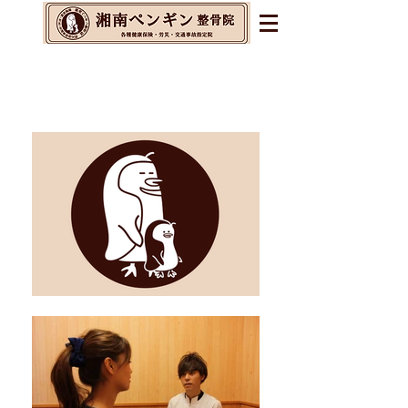
辻堂・茅ヶ崎・藤沢の整体&
整骨院&交通事故指定院
​腰痛・肩こり・不眠・自律神経の乱れに
お悩みの方へ