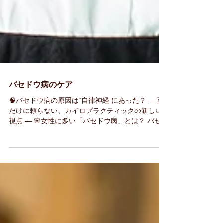
バセドウ病のケア
🧠バセドウ病の原因は“自律神経”にあった？ ― 薬
だけに頼らない、カイロプラクティックの新しい
視点 ― 🌸女性に多い「バセドウ病」とは？ バセド
ウ病（甲状腺機能亢進症）は、自己免疫の異常に
よって甲状腺が過剰に働いてしまう病気です。...